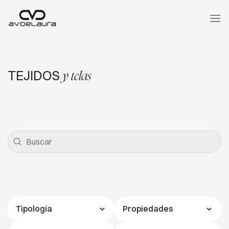
Saltar
al
contenido
TEJIDOS
y telas
Tipología
Propiedades