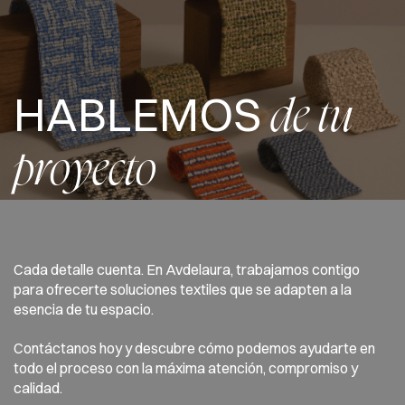
HABLEMOS
de tu
proyecto
Cada detalle cuenta. En Avdelaura, trabajamos contigo
para ofrecerte soluciones textiles que se adapten a la
esencia de tu espacio.
Contáctanos hoy y descubre cómo podemos ayudarte en
todo el proceso con la máxima atención, compromiso y
calidad.