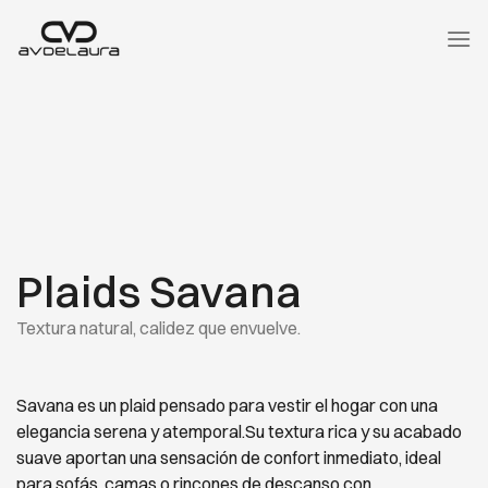
Saltar
al
contenido
Plaids Savana
Textura natural, calidez que envuelve.
Savana es un plaid pensado para vestir el hogar con una
elegancia serena y atemporal.Su textura rica y su acabado
suave aportan una sensación de confort inmediato, ideal
para sofás, camas o rincones de descanso con