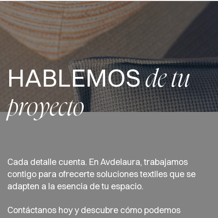
HABLEMOS
de tu
proyecto
Cada detalle cuenta. En Avdelaura, trabajamos
contigo para ofrecerte soluciones textiles que se
adapten a la esencia de tu espacio.
Contáctanos hoy y descubre cómo podemos