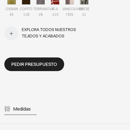
OSSIAN
COPITO
TERRANOVA
FIJI
VANCOUVER
ARESE
45
116
28
210
7301
21
EXPLORA TODOS NUESTROS
TEJIDOS Y ACABADOS
PEDIR PRESUPUESTO
Medidas