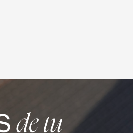
S
de tu