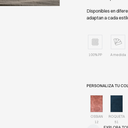
Disponibles en difer
adaptan a cada estil
100% PP
A medida
PERSONALIZA TU CO
OSSIAN
ROQUETA
12
51
EXPLORA T