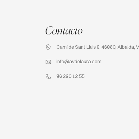
Contacto
Camí de Sant Lluis 8, 46860, Albaida, 
info@avdelaura.com
96 290 12 55