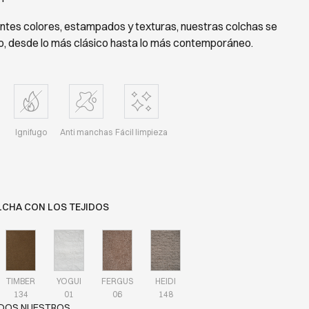
entes colores, estampados y texturas, nuestras colchas se
o, desde lo más clásico hasta lo más contemporáneo.
Ignifugo
Anti manchas
Fácil limpieza
LCHA CON LOS TEJIDOS
TIMBER
YOGUI
FERGUS
HEIDI
134
01
06
148
ODOS NUESTROS