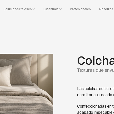
Soluciones textiles
Essentials
Profesionales
Nosotros
Colch
Texturas que envu
Las colchas son el c
dormitorio, creando 
Confeccionadas en te
acabado impecable q