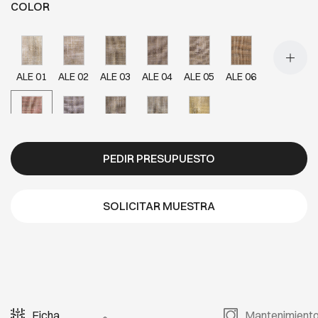
COLOR
ALE 01
ALE 02
ALE 03
ALE 04
ALE 05
ALE 06
ALE 07
ALE 08
ALE 09
ALE 10
ALE 11
PEDIR PRESUPUESTO
SOLICITAR MUESTRA
Ficha
Mantenimient