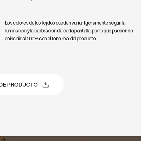
Los colores de los tejidos pueden variar ligeramente según la
iluminación y la calibración de cada pantalla, por lo que pueden no
coincidir al 100% con el tono real del producto.
 DE PRODUCTO