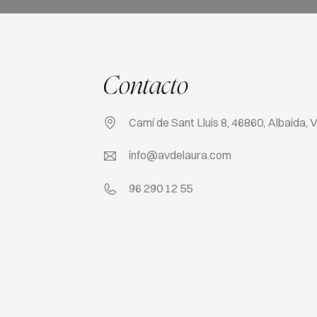
Contacto
Camí de Sant Lluis 8, 46860, Albaida, 
info@avdelaura.com
96 290 12 55