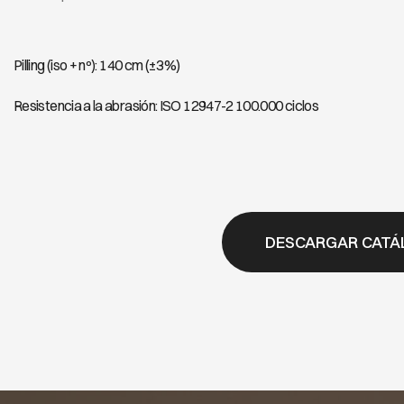
Pilling (iso + nº): 140 cm (±3%)
Resistencia a la abrasión: ISO 12947-2 100.000 ciclos
DESCARGAR CATÁ