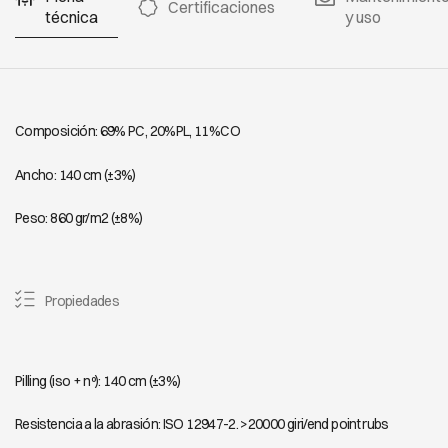
Certificaciones
técnica
y uso
Composición: 69% PC, 20%PL, 11%CO
Ancho: 140 cm (±3%)
Peso: 860 gr/m2 (±8%)
Propiedades
Pilling (iso + nº): 140 cm (±3%)
Resistencia a la abrasión: ISO 12947-2. >20000 giri/end point rubs