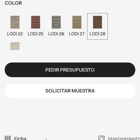
COLOR
LODI 22
LODI 25
LODI 26
LODI 27
LODI 28
LODI 29
PEDIR PRESUPUESTO
SOLICITAR MUESTRA
Ficha
Mantenimient