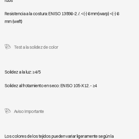
rubs
Resistencia a la costura: EN ISO 13936-2. /. <(-) 6 mm(warp) <(-) 6
mm (weft)
Test a la solidez de color
Solidez a la luz: ≥4/5
Solidez al frotamiento en seco: EN ISO 105-X12. - ≥4
Aviso Importante
Los colores de los tejidos pueden variar ligeramente según la