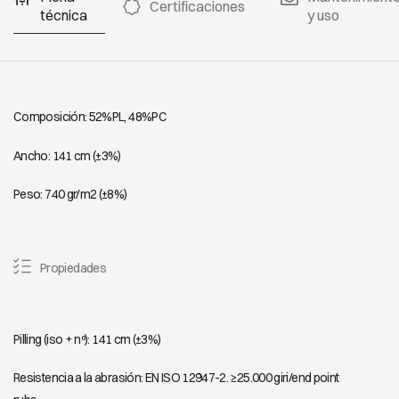
Certificaciones
técnica
y uso
Composición: 52%PL, 48%PC
Ancho: 141 cm (±3%)
Peso: 740 gr/m2 (±8%)
Propiedades
Pilling (iso + nº): 141 cm (±3%)
Resistencia a la abrasión: EN ISO 12947-2. ≥25.000 giri/end point