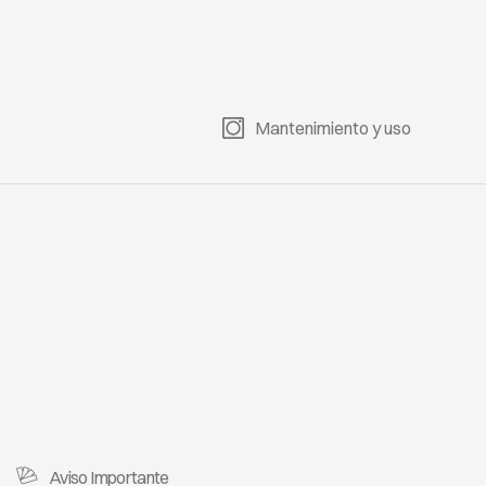
Y 604
LUXURY 605
LUXURY 607
LUXURY 609
Mantenimiento y uso
Y 611
LUXURY 613
LUXURY 618
LUXURY 626
Y 701
LUXURY 704
LUXURY 706
LUXURY 711
Y 715
LUXURY 717
LUXURY 800
LUXURY 801
Aviso Importante