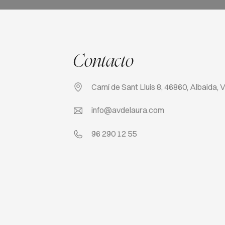
Contacto
Camí de Sant Lluis 8, 46860, Albaida, 
info@avdelaura.com
96 290 12 55