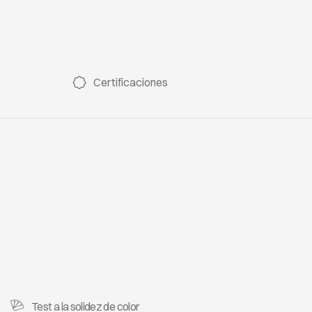
LUXURY 603
LUXUR
Certificaciones
LUXURY 610
LUXUR
LUXURY 700
LUXUR
LUXURY 713
LUXUR
Test a la solidez de color