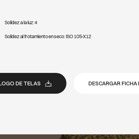
LUXURY 806
LUXUR
Solidez a la luz: 4
Solidez al frotamiento en seco: ISO 105-X12
LOGO DE TELAS
DESCARGAR FICHA