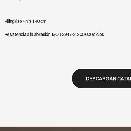
Pilling (iso + nº): 140 cm
Resistencia a la abrasión: ISO 12947-2. 200.000 ciclos
DESCARGAR CATÁ