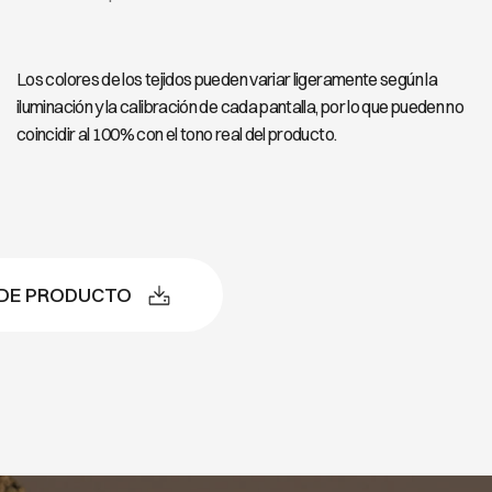
Los colores de los tejidos pueden variar ligeramente según la
iluminación y la calibración de cada pantalla, por lo que pueden no
coincidir al 100% con el tono real del producto.
 DE PRODUCTO