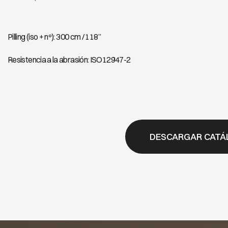
Pilling (iso + nº): 300 cm / 118”
Resistencia a la abrasión: ISO12947-2
DESCARGAR CATÁ