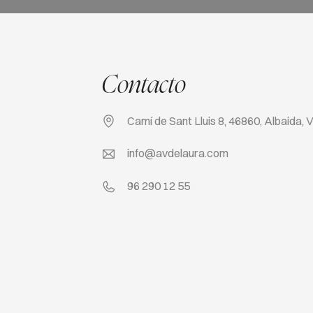
Contacto
Camí de Sant Lluis 8, 46860, Albaida, 
info@avdelaura.com
96 290 12 55