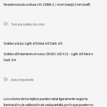
Resistencia a la costura: Uni 13936-2. / 4 mm (warp) 2 mm (weft)
Test a la solidez de color
Solidez a la luz: Light: 4/5 Med: 4/5 Dark: 4/5
Solidez al frotamiento en seco: EN ISO 105-X12. - Light: 4/5 Med: 4
Dark: 3/4
Aviso Importante
Los colores de los tejidos pueden variar ligeramente según la
iluminación y la calibración de cada pantalla, por lo que pueden no