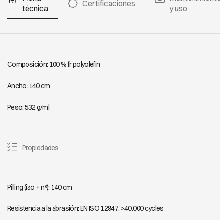
Certificaciones
técnica
y uso
Composición: 100 % fr polyolefin
Ancho: 140 cm
Peso: 532 g/ml
Propiedades
Pilling (iso + nº): 140 cm
Resistencia a la abrasión: EN ISO 12947. >40.000 cycles