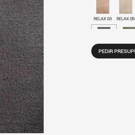
RELAX 03
RELAX 05
RELAX 123
RELAX 
PEDIR PRESU
RELAX 56
RELAX 66