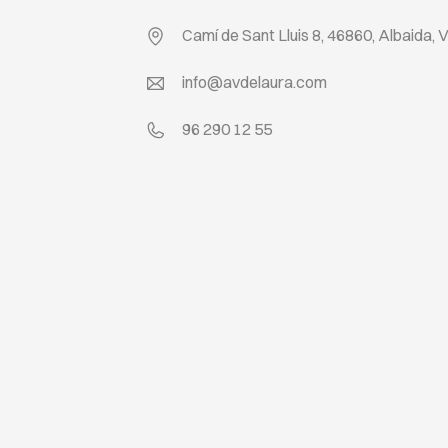
Camí de Sant Lluis 8, 46860, Albaida, 
info@avdelaura.com
96 290 12 55