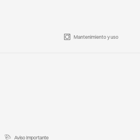
ETA 40
ROQUETA 45
ROQUETA 46
ROQUETA 49
Mantenimiento y uso
ETA 52
ROQUETA 53
ROQUETA 54
ROQUETA 55
ETA 58
ROQUETA 59
ROQUETA 62
ROQUETA 63
Aviso Importante