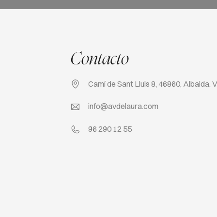
Contacto
Camí de Sant Lluis 8, 46860, Albaida, 
info@avdelaura.com
96 290 12 55