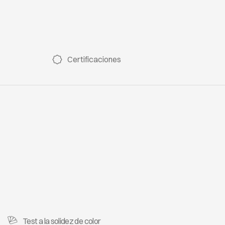
ROQUETA 36
ROQU
Certificaciones
ROQUETA 51
ROQU
ROQUETA 57
ROQU
Test a la solidez de color