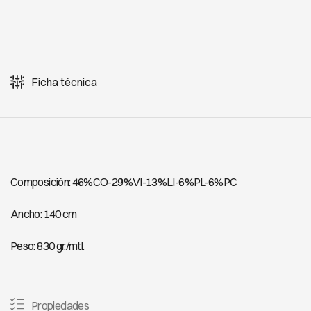
Ficha técnica
Composición: 46%CO-29%VI-13%LI-6%PL-6%PC
Ancho: 140 cm
Peso: 830 gr./mtl.
Propiedades