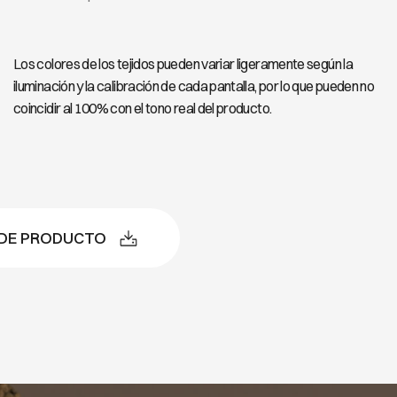
Los colores de los tejidos pueden variar ligeramente según la
iluminación y la calibración de cada pantalla, por lo que pueden no
coincidir al 100% con el tono real del producto.
 DE PRODUCTO