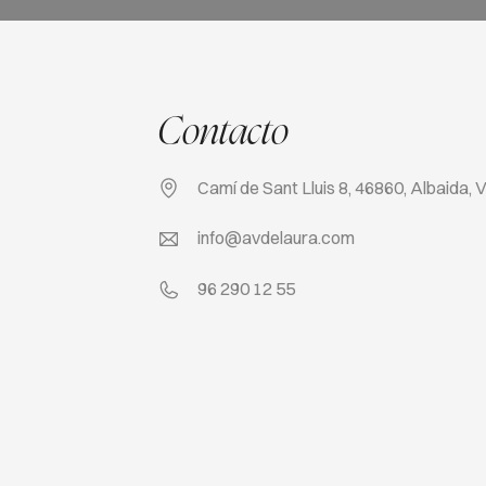
Contacto
Camí de Sant Lluis 8, 46860, Albaida, 
info@avdelaura.com
96 290 12 55