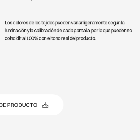
Los colores de los tejidos pueden variar ligeramente según la
iluminación y la calibración de cada pantalla, por lo que pueden no
coincidir al 100% con el tono real del producto.
 DE PRODUCTO