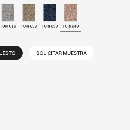
TURI 616
TURI 636
TURI 639
TURI 649
PUESTO
SOLICITAR MUESTRA