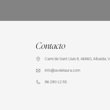
Contacto
Camí de Sant Lluis 8, 46860, Albaida, 
info@avdelaura.com
96 290 12 55