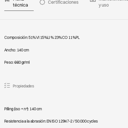
19320
19321
19322
Certificaciones
técnica
y uso
CAÑAMO
CAÑAMO
CAÑAMO
19323
19328
19329
Composición: 51%VI 15%LI % 23%CO 11%PL
Ancho: 140 cm
CAÑAMO
19330
Peso: 660 gr/ml
Propiedades
Pilling (iso + nº): 140 cm
Resistencia a la abrasión: EN ISO 12947-2 / 50.000 cycles