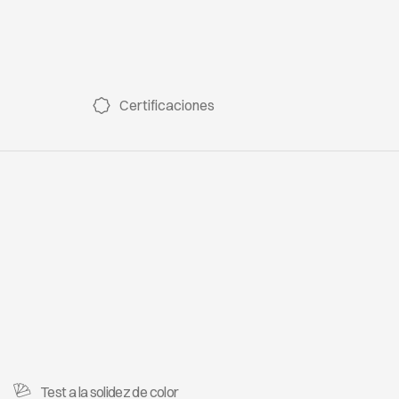
CAÑAMO
19330
Certificaciones
Test a la solidez de color