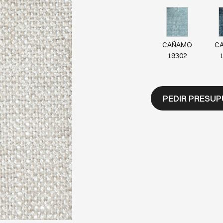
CAÑAMO
C
19302
PEDIR PRESU
CAÑAMO
C
19311
CAÑAMO
C
19321