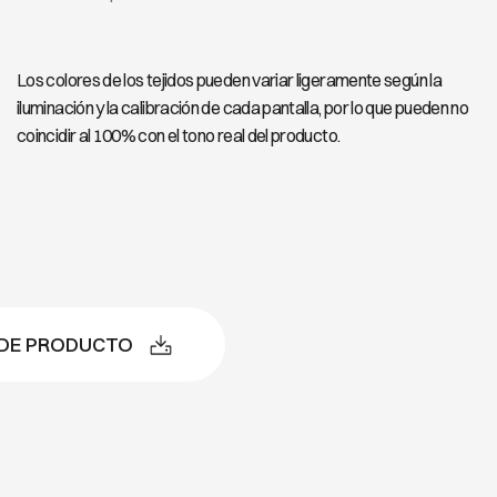
Los colores de los tejidos pueden variar ligeramente según la
iluminación y la calibración de cada pantalla, por lo que pueden no
coincidir al 100% con el tono real del producto.
 DE PRODUCTO