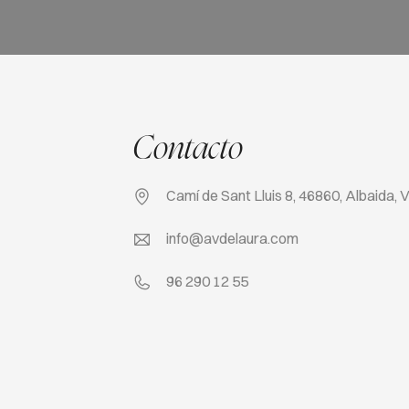
Contacto
Camí de Sant Lluis 8, 46860, Albaida, 
info@avdelaura.com
96 290 12 55