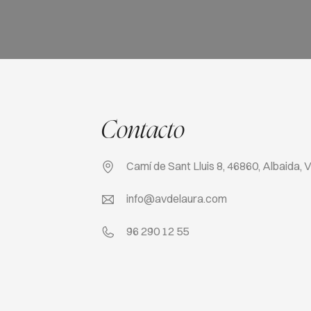
Contacto
Camí de Sant Lluis 8, 46860, Albaida, 
info@avdelaura.com
96 290 12 55