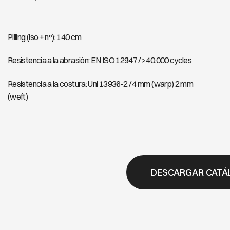
Pilling (iso + nº): 140 cm
Resistencia a la abrasión: EN ISO 12947 / >40.000 cycles
Resistencia a la costura: Uni 13936-2 / 4 mm (warp) 2 mm
(weft)
DESCARGAR CATÁ