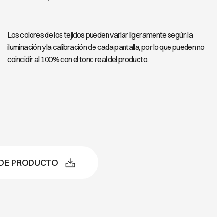
Los colores de los tejidos pueden variar ligeramente según la
iluminación y la calibración de cada pantalla, por lo que pueden no
coincidir al 100% con el tono real del producto.
 DE PRODUCTO