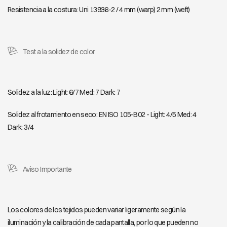
Resistencia a la costura: Uni 13936-2 / 4 mm (warp) 2 mm (weft)
Test a la solidez de color
Solidez a la luz: Light: 6/7 Med: 7 Dark: 7
Solidez al frotamiento en seco: EN ISO 105-B02 - Light: 4/5 Med: 4
Dark: 3/4
Aviso Importante
Los colores de los tejidos pueden variar ligeramente según la
iluminación y la calibración de cada pantalla, por lo que pueden no