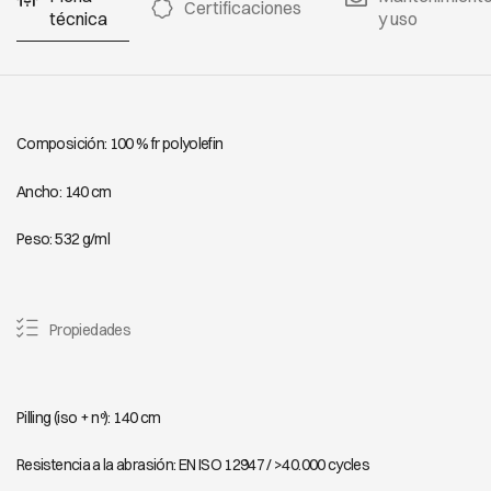
Certificaciones
técnica
y uso
Composición: 100 % fr polyolefin
Ancho: 140 cm
Peso: 532 g/ml
Propiedades
Pilling (iso + nº): 140 cm
Resistencia a la abrasión: EN ISO 12947 / >40.000 cycles