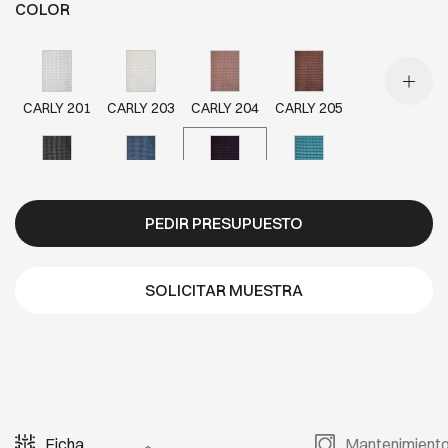
COLOR
CARLY 201
CARLY 203
CARLY 204
CARLY 205
CARLY 206
CARLY 207
CARLY 208
CARLY 209
PEDIR PRESUPUESTO
CARLY 210
CARLY 211
CARLY 212
CARLY 213
SOLICITAR MUESTRA
CARLY 214
CARLY 215
CARLY 216
CARLY 217
Ficha
Mantenimient