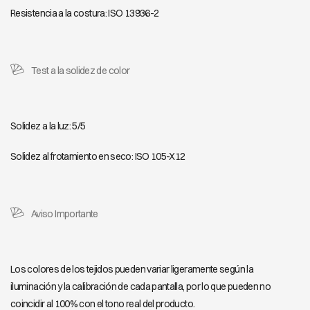
Resistencia a la costura: ISO 13936-2
LOOK 903
LOOK 905
LOOK 906
LOOK 908
Test a la solidez de color
LOOK 909
LOOK 910
Solidez a la luz: 5/5
Solidez al frotamiento en seco: ISO 105-X12
Aviso Importante
Los colores de los tejidos pueden variar ligeramente según la
iluminación y la calibración de cada pantalla, por lo que pueden no
coincidir al 100% con el tono real del producto.