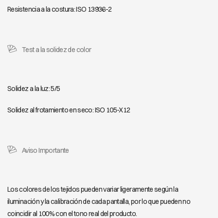
Resistencia a la costura: ISO 13936-2
LOOK 903
LOOK 905
LOOK 906
LOOK 908
Test a la solidez de color
LOOK 909
LOOK 910
Solidez a la luz: 5/5
Solidez al frotamiento en seco: ISO 105-X12
Aviso Importante
Los colores de los tejidos pueden variar ligeramente según la
iluminación y la calibración de cada pantalla, por lo que pueden no
coincidir al 100% con el tono real del producto.