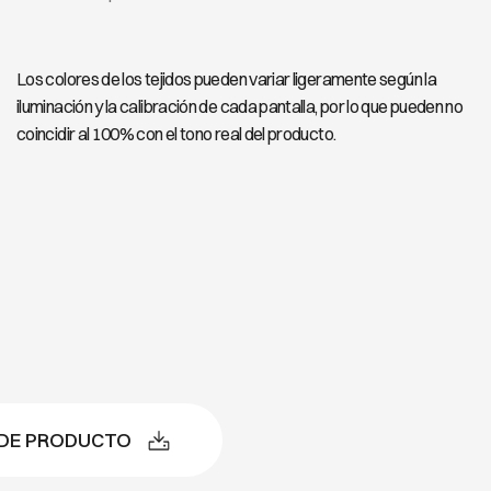
Los colores de los tejidos pueden variar ligeramente según la
iluminación y la calibración de cada pantalla, por lo que pueden no
coincidir al 100% con el tono real del producto.
 DE PRODUCTO