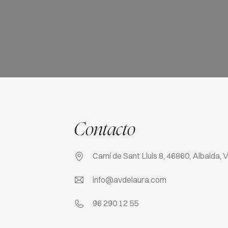
Contacto
Camí de Sant Lluis 8, 46860, Albaida, 
info@avdelaura.com
96 290 12 55