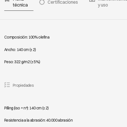
TULUM 7013
TULUM 7014
TULUM 7015
Certificaciones
técnica
y uso
TULUM 7016
TULUM 7017
TULUM 7018
Composición: 100% olefina
TULUM 7019
TULUM 7020
TULUM 7021
Ancho: 140 cm (± 2)
Peso: 322 g/m2 (± 5%)
TULUM 7022
TULUM 7023
TULUM 7024
Propiedades
TULUM 7025
TULUM 7026
TULUM 7027
Pilling (iso + nº): 140 cm (± 2)
Resistencia a la abrasión: 40.000 abrasión
TULUM 7028
TULUM 7030
TULUM 7031