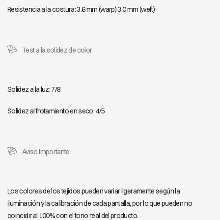
Resistencia a la costura: 3.6 mm (warp) 3.0 mm (weft)
TULUM 7032
Test a la solidez de color
Solidez a la luz: 7/8
Solidez al frotamiento en seco: 4/5
Aviso Importante
Los colores de los tejidos pueden variar ligeramente según la
iluminación y la calibración de cada pantalla, por lo que pueden no
coincidir al 100% con el tono real del producto.