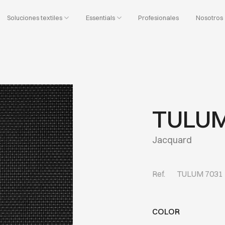
Soluciones textiles
Essentials
Profesionales
Nosotros
TULUM
Jacquard
Ref.
TULUM 7031
COLOR