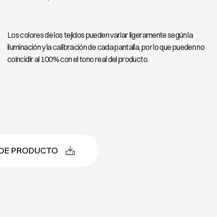
Los colores de los tejidos pueden variar ligeramente según la
iluminación y la calibración de cada pantalla, por lo que pueden no
coincidir al 100% con el tono real del producto.
 DE PRODUCTO