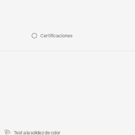
TULUM 7021
TULU
Certificaciones
TULUM 7026
TULU
TULUM 7032
Test a la solidez de color