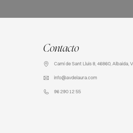
Contacto
Camí de Sant Lluis 8, 46860, Albaida, 
info@avdelaura.com
96 290 12 55