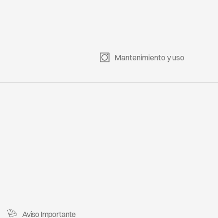
M 7022
TULUM 7023
TULUM 7024
TULUM 7025
Mantenimiento y uso
M 7027
TULUM 7028
TULUM 7030
TULUM 7031
Aviso Importante