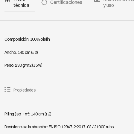
7310
7311
7312
Certificaciones
técnica
y uso
VANCOUVER
VANCOUVER
VANCOUVER
7313
7314
7315
Composición: 100% olefin
Ancho: 140 cm (± 2)
VANCOUVER
VANCOUVER
VANCOUVER
7316
7317
7318
Peso: 230 g/m2 (± 5%)
Propiedades
VANCOUVER
VANCOUVER
VANCOUVER
7319
7320
7321
Pilling (iso + nº): 140 cm (± 2)
VANCOUVER
VANCOUVER
VANCOUVER
Resistencia a la abrasión: EN ISO 12947-2:2017-02 / 21000 rubs
7322
7323
7324