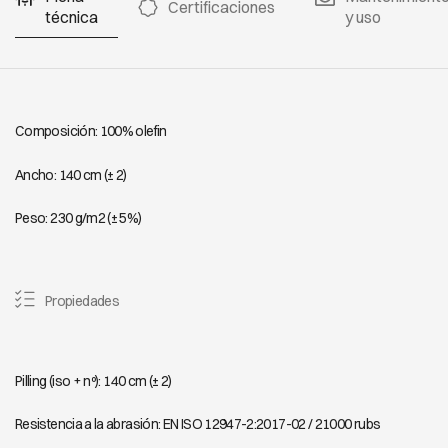
7310
7311
7312
Certificaciones
técnica
y uso
VANCOUVER
VANCOUVER
VANCOUVER
7313
7314
7315
Composición: 100% olefin
Ancho: 140 cm (± 2)
VANCOUVER
VANCOUVER
VANCOUVER
7316
7317
7318
Peso: 230 g/m2 (± 5%)
Propiedades
VANCOUVER
VANCOUVER
VANCOUVER
7319
7320
7321
Pilling (iso + nº): 140 cm (± 2)
VANCOUVER
VANCOUVER
VANCOUVER
Resistencia a la abrasión: EN ISO 12947-2:2017-02 / 21000 rubs
7322
7323
7324