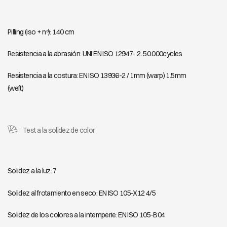
FIJI 509
FIJI 510
Pilling (iso + nº): 140 cm
Resistencia a la abrasión: UNI EN ISO 12947- 2. 50.000cycles
Resistencia a la costura: EN ISO 13936-2 / 1mm (warp) 1.5mm
(weft)
Test a la solidez de color
Solidez a la luz: 7
Solidez al frotamiento en seco: EN ISO 105-X12 4/5
Solidez de los colores a la intemperie: EN ISO 105-B04