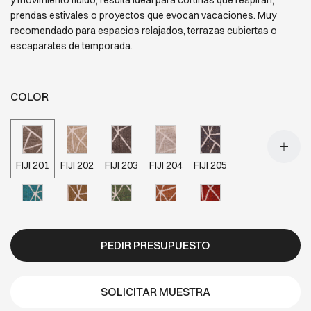
y movimiento fluido, resulta ideal para cortinas que respiran,
prendas estivales o proyectos que evocan vacaciones. Muy
recomendado para espacios relajados, terrazas cubiertas o
escaparates de temporada.
COLOR
FIJI 201
FIJI 202
FIJI 203
FIJI 204
FIJI 205
FIJI 206
FIJI 207
FIJI 208
FIJI 209
FIJI 210
PEDIR PRESUPUESTO
FIJI 301
FIJI 302
FIJI 303
FIJI 305
FIJI 306
SOLICITAR MUESTRA