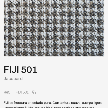
FIJI 501
Jacquard
Ref.
FIJI 501
FIJI es frescura en estado puro. Con textura suave, cuerpo ligero