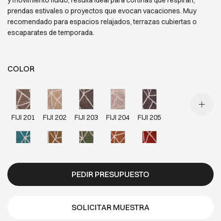
y movimiento fluido, resulta ideal para cortinas que respiran,
prendas estivales o proyectos que evocan vacaciones. Muy
recomendado para espacios relajados, terrazas cubiertas o
escaparates de temporada.
COLOR
FIJI 201
FIJI 202
FIJI 203
FIJI 204
FIJI 205
FIJI 206
FIJI 207
FIJI 208
FIJI 209
FIJI 210
PEDIR PRESUPUESTO
FIJI 301
FIJI 302
FIJI 303
FIJI 305
FIJI 306
SOLICITAR MUESTRA