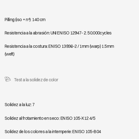
FIJI 509
FIJI 510
Pilling (iso + nº): 140 cm
Resistencia a la abrasión: UNI EN ISO 12947- 2. 50.000cycles
Resistencia a la costura: EN ISO 13936-2 / 1mm (warp) 1.5mm
(weft)
Test a la solidez de color
Solidez a la luz: 7
Solidez al frotamiento en seco: EN ISO 105-X12 4/5
Solidez de los colores a la intemperie: EN ISO 105-B04