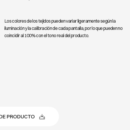
Los colores de los tejidos pueden variar ligeramente según la
iluminación y la calibración de cada pantalla, por lo que pueden no
coincidir al 100% con el tono real del producto.
 DE PRODUCTO