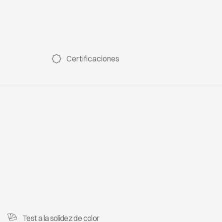
FIJI 406
FIJI 407
F
Certificaciones
FIJI 501
FIJI 502
F
FIJI 509
FIJI 510
Test a la solidez de color