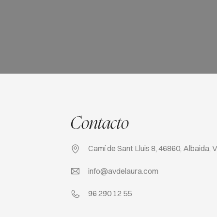
Contacto
Camí de Sant Lluis 8, 46860, Albaida, 
info@avdelaura.com
96 290 12 55