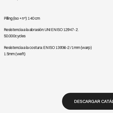
Pilling (iso + nº): 140 cm
Resistencia a la abrasión: UNI EN ISO 12947- 2.
50.000cycles
Resistencia a la costura: EN ISO 13936-2 / 1mm (warp)
1.5mm (weft)
DESCARGAR CATÁ