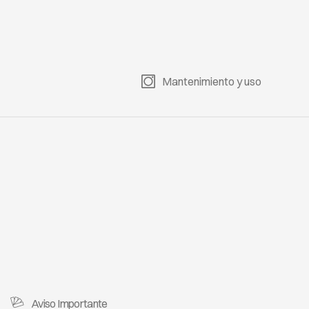
IJI 408
FIJI 409
FIJI 410
FIJI 411
FIJI 412
FIJI 413
Mantenimiento y uso
IJI 503
FIJI 504
FIJI 505
FIJI 506
FIJI 507
FIJI 508
Aviso Importante